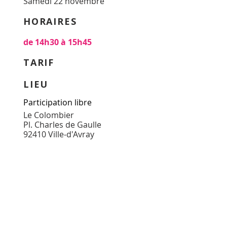
Samedi 22 novembre
HORAIRES
de 14h30 à 15h45
TARIF
LIEU
Participation libre
Le Colombier
Pl. Charles de Gaulle
92410 Ville-d'Av
ray
MAISON POUR TOUS DE VILLE-D'AVRAY
Place Charles de Gaulle
92 410 Ville-d'Avray
01 47 50 37 50
accueil@mptva.com